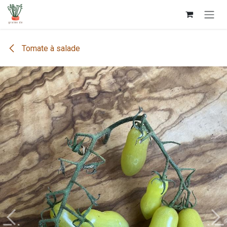
Se rendre au contenu
Tomate à salade