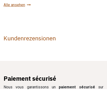
Alle ansehen
Kundenrezensionen
Paiement sécurisé
Nous vous garantissons un
paiement sécurisé
sur
l'ensemble de notre site grâce à des solutions fiables et
reconnues, pour vous permettre de commander en toute
tranquillité.