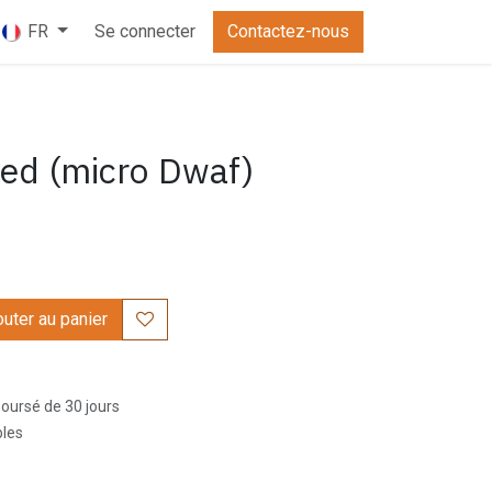
Se connecter
Contactez-nous
FR
red (micro Dwaf)
uter au panier
boursé de 30 jours
bles