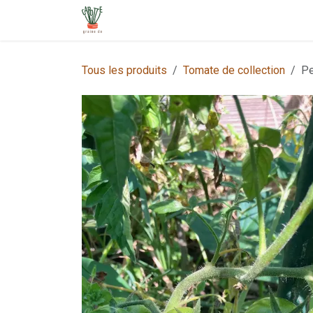
Se rendre au contenu
Page d'accueil
Boutique
Tarif
Blo
Tous les produits
Tomate de collection
Pe