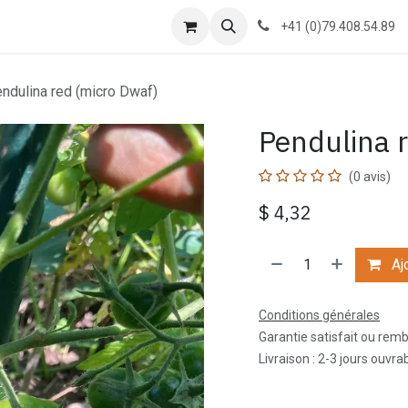
g
À propos
Formations
Contactez-nous
Cours
+41 (0)79.408.54.89
ndulina red (micro Dwaf)
Pendulina 
(0 avis)
$
4,32
Ajo
Conditions générales
Garantie satisfait ou rem
Livraison : 2-3 jours ouvra