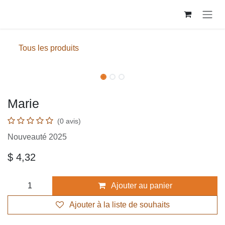
Se rendre au contenu
Tous les produits