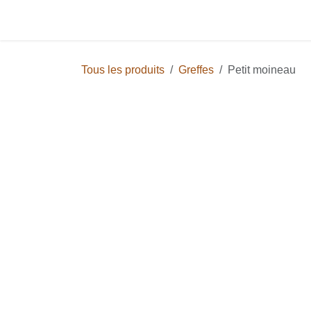
Se rendre au contenu
Page d'accueil
Boutique
Tarif
Bl
Tous les produits
Greffes
Petit moineau