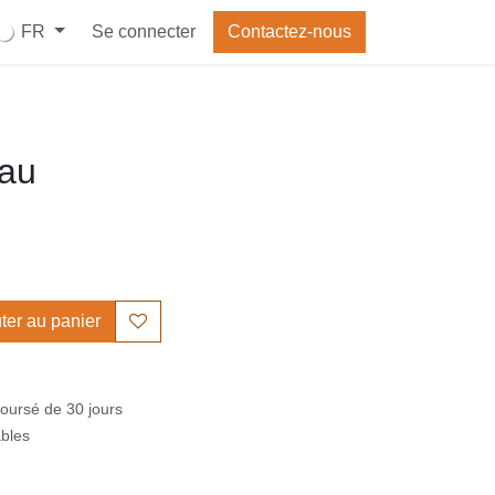
Se connecter
Contactez-nous
FR
eau
outer au panier
boursé de 30 jours
ables