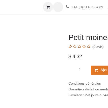
og
À propos
Formations
Contactez-nous
Cours
+41 (0)79.408.54.89
Petit moin
(0 avis)
$
4,32
Aj
Conditions générales
Garantie satisfait ou rem
Livraison : 2-3 jours ouvr