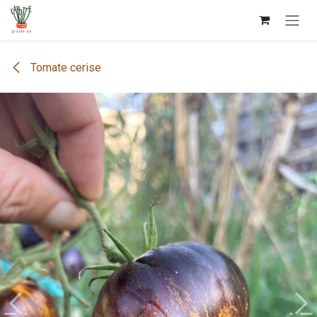
Se rendre au contenu
Tomate cerise