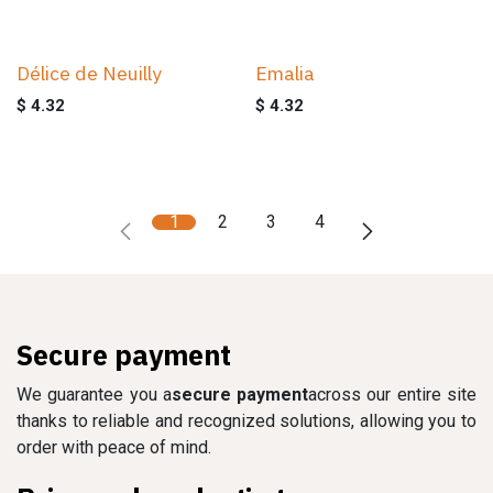
Délice de Neuilly
Emalia
$
4.32
$
4.32
1
2
3
4
Secure payment
We guarantee you a
secure payment
across our entire site
thanks to reliable and recognized solutions, allowing you to
order with peace of mind.