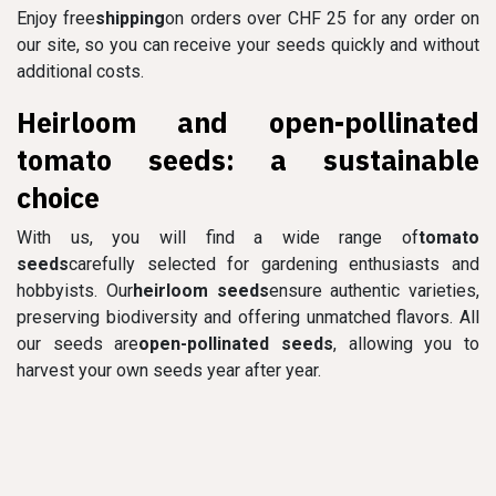
Enjoy free
shipping
on orders over CHF 25 for any order on
our site, so you can receive your seeds quickly and without
additional costs.
Heirloom and open-pollinated
tomato seeds: a sustainable
choice
With us, you will find a wide range of
tomato
seeds
carefully selected for gardening enthusiasts and
hobbyists. Our
heirloom seeds
ensure authentic varieties,
preserving biodiversity and offering unmatched flavors. All
our seeds are
open-pollinated seeds
, allowing you to
harvest your own seeds year after year.