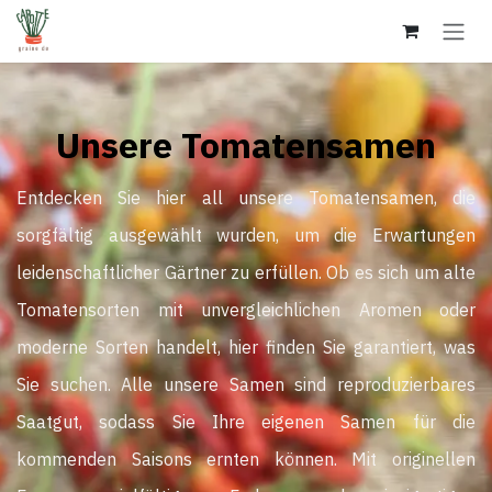
Zum Inhalt springen
Unsere Tomatensamen
Entdecken Sie hier all unsere Tomatensamen, die
sorgfältig ausgewählt wurden, um die Erwartungen
leidenschaftlicher Gärtner zu erfüllen. Ob es sich um alte
Tomatensorten mit unvergleichlichen Aromen oder
moderne Sorten handelt, hier finden Sie garantiert, was
Sie suchen. Alle unsere Samen sind reproduzierbares
Saatgut, sodass Sie Ihre eigenen Samen für die
kommenden Saisons ernten können. Mit originellen