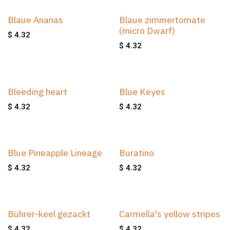
Blaue Ananas
Blaue zimmertomate
(micro Dwarf)
$
4.32
$
4.32
Bleeding heart
Blue Keyes
$
4.32
$
4.32
Blue Pineapple Lineage
Buratino
$
4.32
$
4.32
Bührer-keel gezackt
Carmella's yellow stripes
$
4.32
$
4.32