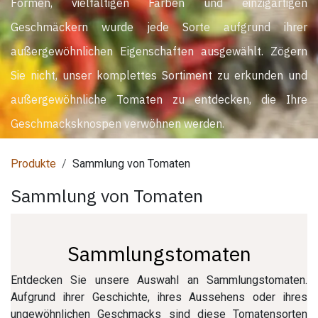
Formen, vielfältigen Farben und einzigartigen
Geschmäckern wurde jede Sorte aufgrund ihrer
außergewöhnlichen Eigenschaften ausgewählt. Zögern
Sie nicht, unser komplettes Sortiment zu erkunden und
außergewöhnliche Tomaten zu entdecken, die Ihre
Geschmacksknospen verwöhnen werden.
Produkte
Sammlung von Tomaten
Sammlung von Tomaten
Sammlungstomaten
Entdecken Sie unsere Auswahl an Sammlungstomaten.
Aufgrund ihrer Geschichte, ihres Aussehens oder ihres
ungewöhnlichen Geschmacks sind diese Tomatensorten