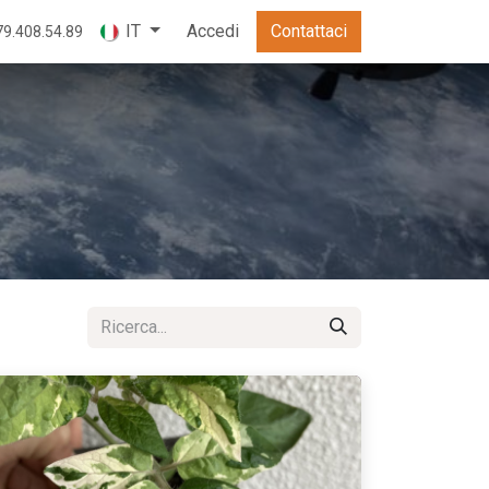
Accedi
Contattaci
IT
79.408.54.89