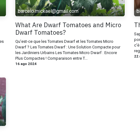
barcelo.mickael@gmail.com
b
What Are Dwarf Tomatoes and Micro
Th
Dwarf Tomatoes?
Sap
pom
es
Qu'est-ce que les Tomates Dwarf et les Tomates Micro
c'è
Dwarf ? Les Tomates Dwarf : Une Solution Compacte pour
reg
les Jardiniers Urbains Les Tomates Micro Dwarf : Encore
22
Plus Compactes ! Comparaison entre T...
16 ago 2024