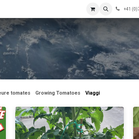
log
Su di noi
formations
Contattaci
Corsi
+41 (0)
eure tomates
Growing Tomatoes
Viaggi