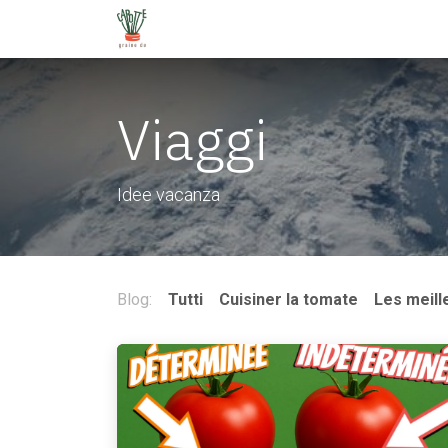
Passa al contenuto
Pagina iniziale
Negozio
Prices
B
Viaggi
Idee vacanza
Blog:
Tutti
Cuisiner la tomate
Les meill