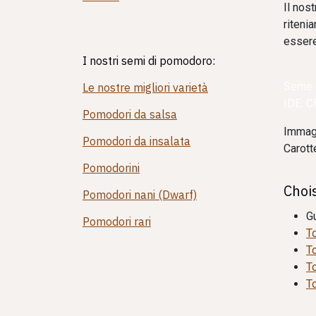
Il nos
riteni
essere
I nostri semi di pomodoro:
Seme d
Le nostre migliori varietà
IDE: 
Pomodori da salsa
Immagi
Pomodori da insalata
Carott
Pomodorini
Choi
Pomodori nani (Dwarf)
Gu
Pomodori rari
To
T
To
To