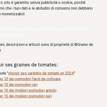
tro sito è garantito senza pubblicità o cookie, poiché
amo che i tuoi dati e le abitudini di consumo non debbano
 monetizzabili
i carota è un RI, registrato nel Registro delle Imprese
CHE-393.294.003
ni, descrizioni e articoli sono di proprietà di ©Graine de
e
sir ses graines de tomates:
ida "
choisir ses variétés de tomate en 2024
"
p 10 dei pomodori facili da coltivare
op 10 dei pomodori rari
p 10 dei migliori pomodori antichi
p 10 dei migliori pomodori neri