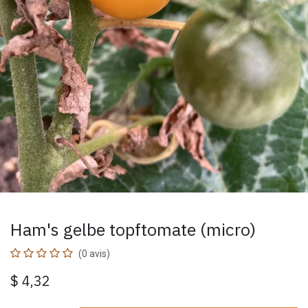
Ham's gelbe topftomate (micro)
(0 avis)
$
4,32