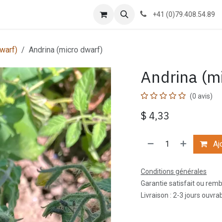
g
À propos
Formations
Contactez-nous
Cours
+41 (0)79.408.54.89
warf)
Andrina (micro dwarf)
Andrina (m
(0 avis)
$
4,33
Ajo
Conditions générales
Garantie satisfait ou rem
Livraison : 2-3 jours ouvra