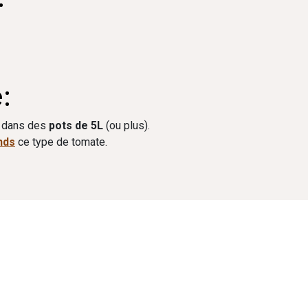
:
n dans des
pots de 5L
(ou plus).
nds
ce type de tomate.