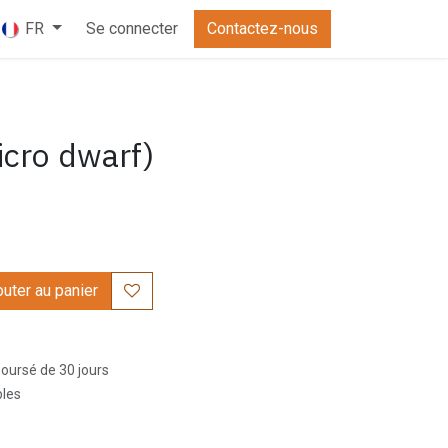
Se connecter
Contactez-nous
FR
icro dwarf)
uter au panier
boursé de 30 jours
bles