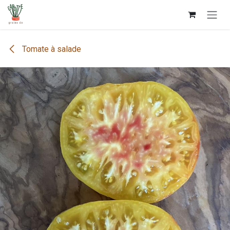
Se rendre au contenu
Tomate à salade