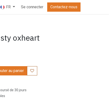
Se connecter
Contactez-nous
FR
usty oxheart
uter au panier
boursé de 30 jours
bles