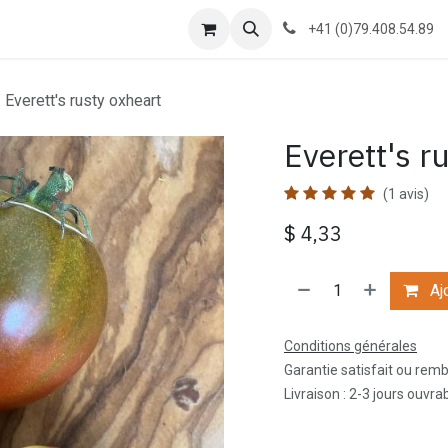
g
À propos
Formations
Contactez-nous
Cours
+41 (0)79.408.54.89
Everett's rusty oxheart
Everett's r
(1 avis)
$
4,33
Ajo
Conditions générales
Garantie satisfait ou rem
Livraison : 2-3 jours ouvra